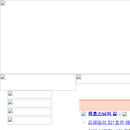
원효스님의 길
(2)
김광일의 입] 文은 왜
55