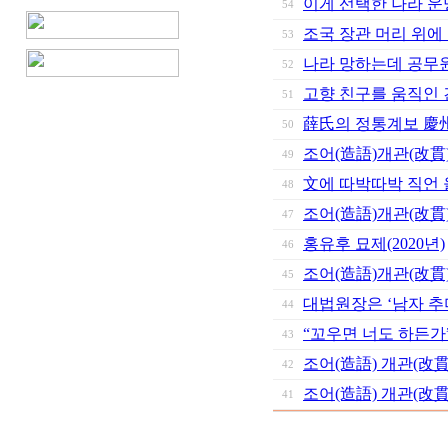
이게 선택한 나라 운
54
조국 장관 머리 위에
53
나라 망하는데 공무원들 
52
고향 친구를 움직인 건
51
薛氏의 정통계보 慶州
50
조어(造語)개관(改貫)
49
文에 따박따박 직언 올
48
조어(造語)개관(改貫)
47
홍유후 묘제(2020년)
46
조어(造語)개관(改貫
45
대법원장은 ‘남자 추
44
“꼬우면 너도 하든가”
43
조어(造語) 개관(改貫
42
조어(造語) 개관(改貫)
41