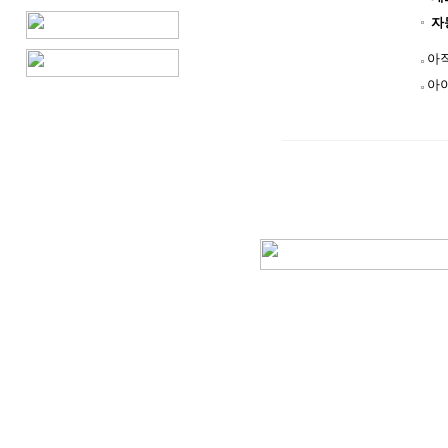
자
아
아